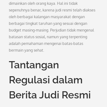
dimainkan oleh orang kaya. Hal ini tidak
sepenuhnya benar, karena judi resmi telah diakses
oleh berbagai kalangan masyarakat dengan
berbagai tingkat taruhan yang sesuai dengan
budget masing-masing. Perjudian tidak mengenal
batasan status sosial, namun yang terpenting
adalah pemahaman mengenai batas-batas
bermain yang sehat.
Tantangan
Regulasi dalam
Berita Judi Resmi