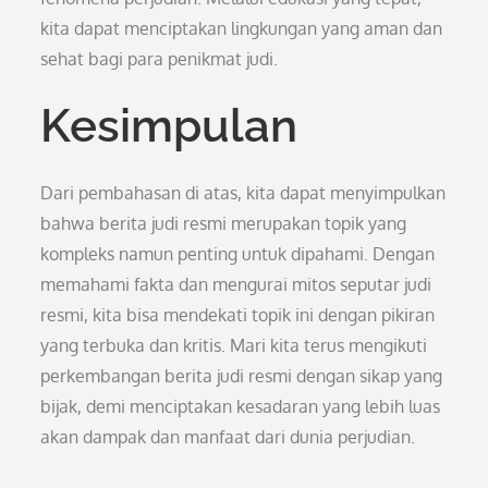
kita dapat menciptakan lingkungan yang aman dan
sehat bagi para penikmat judi.
Kesimpulan
Dari pembahasan di atas, kita dapat menyimpulkan
bahwa berita judi resmi merupakan topik yang
kompleks namun penting untuk dipahami. Dengan
memahami fakta dan mengurai mitos seputar judi
resmi, kita bisa mendekati topik ini dengan pikiran
yang terbuka dan kritis. Mari kita terus mengikuti
perkembangan berita judi resmi dengan sikap yang
bijak, demi menciptakan kesadaran yang lebih luas
akan dampak dan manfaat dari dunia perjudian.