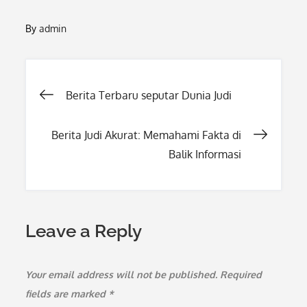
By
admin
Post
Berita Terbaru seputar Dunia Judi
navigation
Berita Judi Akurat: Memahami Fakta di
Balik Informasi
Leave a Reply
Your email address will not be published.
Required
fields are marked
*