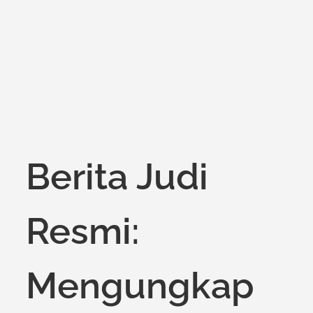
on
Berita Judi
Resmi:
Mengungkap