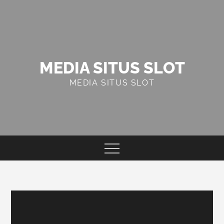
Skip
to
content
MEDIA SITUS SLOT
MEDIA SITUS SLOT