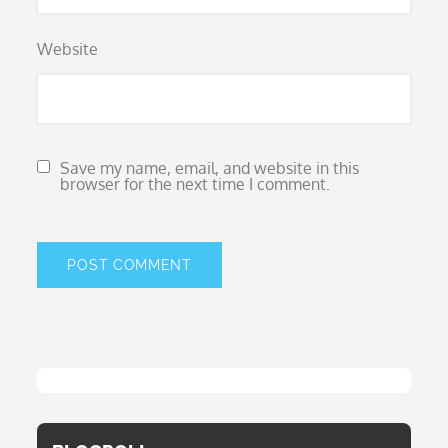
Website
Save my name, email, and website in this
browser for the next time I comment.