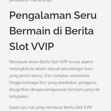
penawaran menariknya.
Pengalaman Seru
Bermain di Berita
Slot VVIP
Memasuki dunia Berita Slot VVIP terasa seperti
melangkah ke dalam sebuah petualangan baru
yang penuh warna. Dari tampilan antarmuka
hingga berbagai fitur yang disediakan, pengguna
disuguhkan dengan pengalaman bermain yang tak
terlupakan.
Salah satu hal yang membuat Berita Slot VVIP