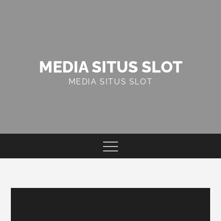
Skip
to
content
MEDIA SITUS SLOT
MEDIA SITUS SLOT