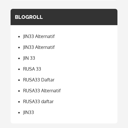
BLOGROLL
JIN33 Alternatif
JIN33 Alternatif
JIN 33
RUSA 33
RUSA33 Daftar
RUSA33 Alternatif
RUSA33 daftar
JIN33