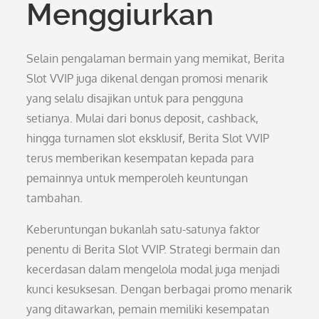
Menggiurkan
Selain pengalaman bermain yang memikat, Berita
Slot VVIP juga dikenal dengan promosi menarik
yang selalu disajikan untuk para pengguna
setianya. Mulai dari bonus deposit, cashback,
hingga turnamen slot eksklusif, Berita Slot VVIP
terus memberikan kesempatan kepada para
pemainnya untuk memperoleh keuntungan
tambahan.
Keberuntungan bukanlah satu-satunya faktor
penentu di Berita Slot VVIP. Strategi bermain dan
kecerdasan dalam mengelola modal juga menjadi
kunci kesuksesan. Dengan berbagai promo menarik
yang ditawarkan, pemain memiliki kesempatan