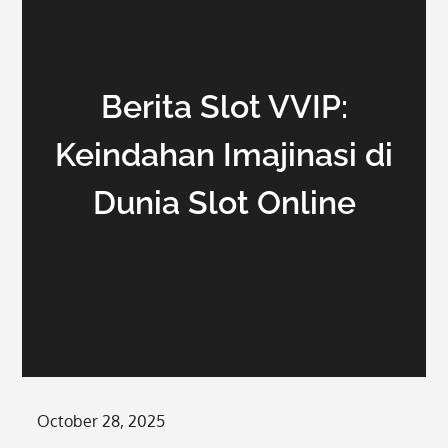
Berita Slot VVIP:
Keindahan Imajinasi di
Dunia Slot Online
Posted
October 28, 2025