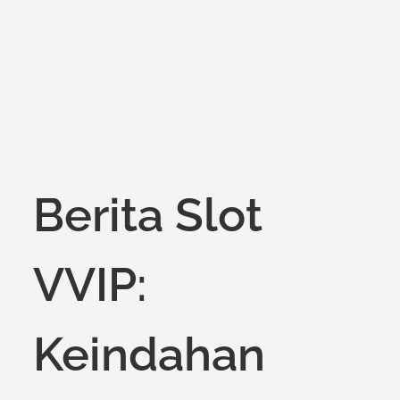
on
Berita Slot
VVIP:
Keindahan