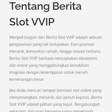
Tentang Berita
Slot VVIP
Menjadi bagian dari Berita Slot VVIP adalah sebuah
pengalaman yang tak terlupakan. Dari promosi
menarik, komunitas ramah, hingga inovasi terbaru,
Berita Slot VVIP berhasil menciptakan ekosistem
slot online yang menggabungkan keindahan
imajinasi dengan kesempatan untuk meraih
kemenangan besar.
Jika Anda mencari tempat bermain slot online yang
menyenangkan, menarik, dan penuh kejutan, Berita
Slot VVIP adalah pilihan yang tepat. Bergabunglah
sekarang, dan mari bersama-sama menjelajahi