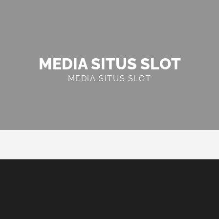
MEDIA SITUS SLOT
MEDIA SITUS SLOT