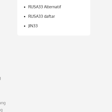
RUSA33 Alternatif
RUSA33 daftar
JIN33
g
ang
ng