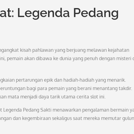
pat: Legenda Pedang
engangkat kisah pahlawan yang berjuang melawan kejahatan
ni, pemain akan dibawa ke dunia yang penuh dengan misteri 
kaian pertarungan epik dan hadiah-hadiah yang menarik.
runtungan bagi para pemain yang berani menantang takdir.
 mata menjadi daya tarik utama cerita slot ini.
slot Legenda Pedang Sakti menawarkan pengalaman bermain y
gangan dan kegembiraan sekaligus saat mereka memutar gulu