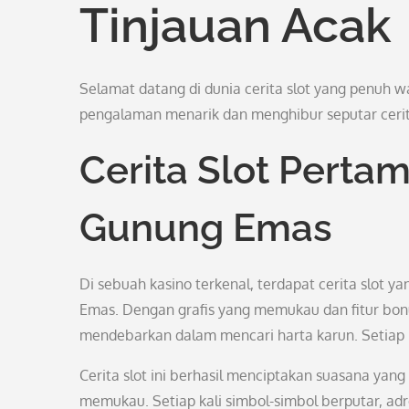
Tinjauan Acak
Selamat datang di dunia cerita slot yang penuh 
pengalaman menarik dan menghibur seputar ceri
Cerita Slot Perta
Gunung Emas
Di sebuah kasino terkenal, terdapat cerita slot
Emas. Dengan grafis yang memukau dan fitur bon
mendebarkan dalam mencari harta karun. Setiap 
Cerita slot ini berhasil menciptakan suasana ya
memukau. Setiap kali simbol-simbol berputar, a