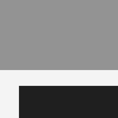
Skip
to
content