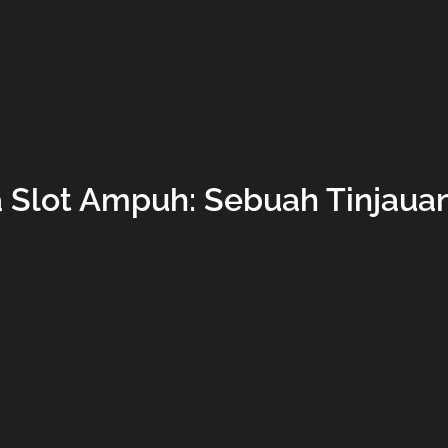
a Slot Ampuh: Sebuah Tinjaua