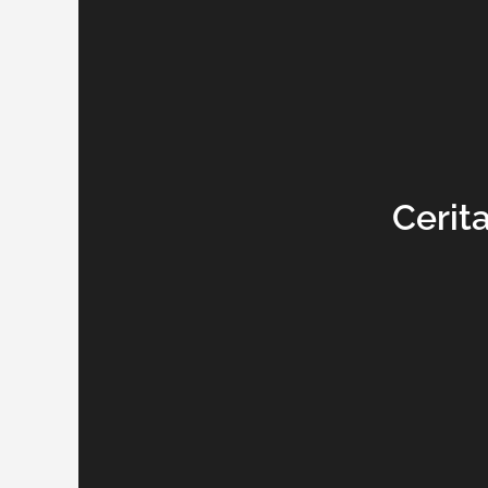
Cerit