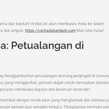
warna dan kejutan! Artikel ini akan membawa Anda ke dalam
ta slot ampuh.
https://ceritaslotampuh.com
Mari kita mulai!
ma: Petualangan di
 yang menggambarkan petualangan seorang penjelajah di Gunun
us yang menggiurkan, pemain diajak untuk merasakan sensasi
putaran membawa kejutan dan keseruan tersendiri.
ng memikat dengan musik latar yang menghentak dan animasi y
drenalin pemain pun semakin terpacu. Pengalaman bermain ya