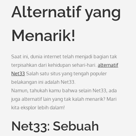
Alternatif yang
Menarik!
Saat ini, dunia internet telah menjadi bagian tak
terpisahkan dari kehidupan sehari-hari.
alternatif
Net33
Salah satu situs yang tengah populer
belakangan ini adalah Net33.
Namun, tahukah kamu bahwa selain Net33, ada
juga alternatif lain yang tak kalah menarik? Mari
kita eksplor lebih dalam!
Net33: Sebuah