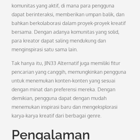
komunitas yang aktif, di mana para pengguna
dapat berinteraksi, memberikan umpan balik, dan
bahkan berkolaborasi dalam proyek-proyek kreatif
bersama. Dengan adanya komunitas yang solid,
para kreator dapat saling mendukung dan
menginspirasi satu sama lain.
Tak hanya itu, JIN33 Alternatif juga memiliki fitur
pencarian yang canggih, memungkinkan pengguna
untuk menemukan konten-konten yang sesuai
dengan minat dan preferensi mereka. Dengan
demikian, pengguna dapat dengan mudah
menemukan inspirasi baru dan mengeksplorasi
karya-karya kreatif dari berbagai genre.
Pengalaman