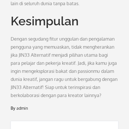
lain di seluruh dunia tanpa batas.
Kesimpulan
Dengan segudang fitur unggulan dan pengalaman
pengguna yang memuaskan, tidak mengherankan
jika JIN33 Alternatif menjadi pilihan utama bagi
para pelajar dan pekerja kreatif. Jadi, jika kamu juga
ingin mengeksplorasi bakat dan passionmu dalam
dunia kreatif, jangan ragu untuk bergabung dengan
JIN33 Alternatif! Siap untuk terinspirasi dan
berkolaborasi dengan para kreator lainnya?
By
admin