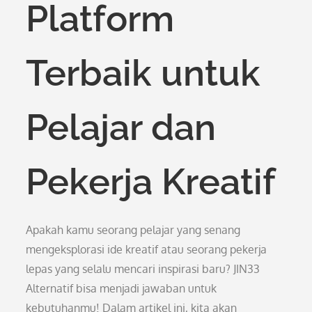
Platform
Terbaik untuk
Pelajar dan
Pekerja Kreatif
Apakah kamu seorang pelajar yang senang
mengeksplorasi ide kreatif atau seorang pekerja
lepas yang selalu mencari inspirasi baru? JIN33
Alternatif bisa menjadi jawaban untuk
kebutuhanmu! Dalam artikel ini, kita akan