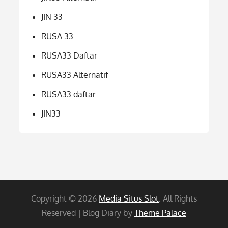
JIN 33
RUSA 33
RUSA33 Daftar
RUSA33 Alternatif
RUSA33 daftar
JIN33
Copyright © 2026
Media Situs Slot
. All Rights
Reserved | Blog Diary by
Theme Palace