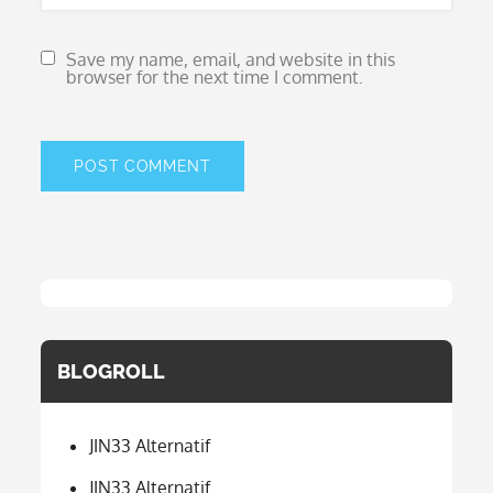
Save my name, email, and website in this
browser for the next time I comment.
BLOGROLL
JIN33 Alternatif
JIN33 Alternatif