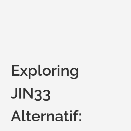
on
Exploring
JIN33
Alternatif: