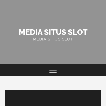
Skip
to
content
MEDIA SITUS SLOT
MEDIA SITUS SLOT