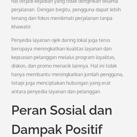
hal terjadi kejadian yang tidak diinginkan selama
perjalanan. Dengan begitu, pengguna dapat lebih
tenang dan fokus menikmati perjalanan tanpa
khawatir.
Penyedia layanan ojek daring lokal juga terus
berupaya meningkatkan kualitas layanan dan
kepuasan pelanggan melalui program loyalitas,
diskon, dan promo menarik lainnya. Hal ini tidak
hanya membantu meningkatkan jumlah pengguna,
tetapi juga menciptakan hubungan yang erat
antara penyedia layanan dan pelanggan.
Peran Sosial dan
Dampak Positif