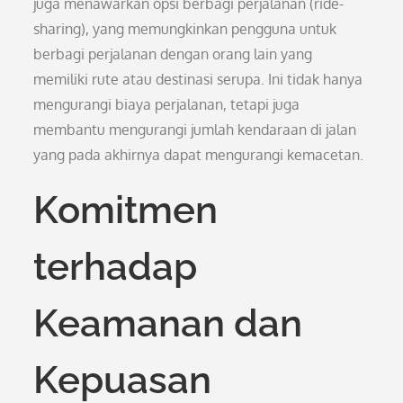
juga menawarkan opsi berbagi perjalanan (ride-
sharing), yang memungkinkan pengguna untuk
berbagi perjalanan dengan orang lain yang
memiliki rute atau destinasi serupa. Ini tidak hanya
mengurangi biaya perjalanan, tetapi juga
membantu mengurangi jumlah kendaraan di jalan
yang pada akhirnya dapat mengurangi kemacetan.
Komitmen
terhadap
Keamanan dan
Kepuasan