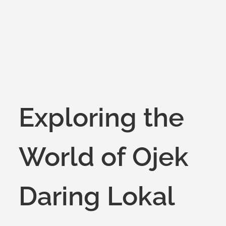
Exploring the
World of Ojek
Daring Lokal