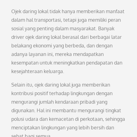
Ojek daring lokal tidak hanya memberikan manfaat
dalam hal transportasi, tetapi juga memiliki peran
sosial yang penting dalam masyarakat. Banyak
driver ojek daring lokal berasal dari berbagai latar
belakang ekonomi yang berbeda, dan dengan
adanya layanan ini, mereka mendapatkan
kesempatan untuk meningkatkan pendapatan dan
kesejahteraan keluarga.
Selain itu, ojek daring lokal juga memberikan
kontribusi positif terhadap lingkungan dengan
mengurangi jumlah kendaraan pribadi yang
digunakan. Hal ini membantu mengurangi tingkat
polusi udara dan kemacetan di perkotaan, sehingga
menciptakan lingkungan yang lebih bersih dan
sehat bagi semua.