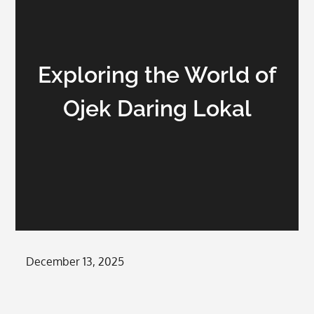
Exploring the World of
Ojek Daring Lokal
Posted
December 13, 2025
on