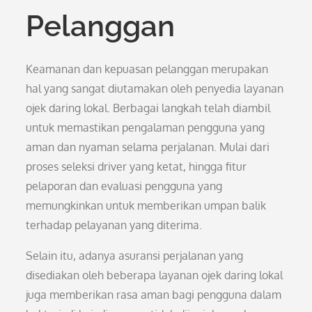
Pelanggan
Keamanan dan kepuasan pelanggan merupakan
hal yang sangat diutamakan oleh penyedia layanan
ojek daring lokal. Berbagai langkah telah diambil
untuk memastikan pengalaman pengguna yang
aman dan nyaman selama perjalanan. Mulai dari
proses seleksi driver yang ketat, hingga fitur
pelaporan dan evaluasi pengguna yang
memungkinkan untuk memberikan umpan balik
terhadap pelayanan yang diterima.
Selain itu, adanya asuransi perjalanan yang
disediakan oleh beberapa layanan ojek daring lokal
juga memberikan rasa aman bagi pengguna dalam