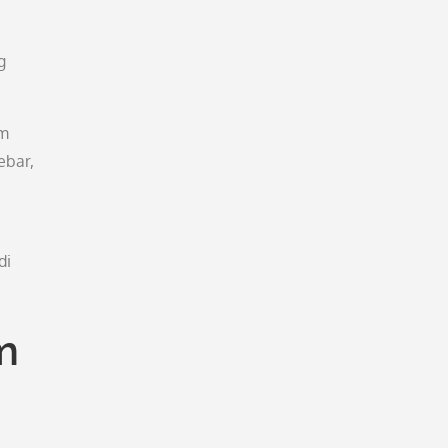
g
am
ebar,
di
m