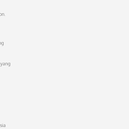
on.
ng
 yang
sia