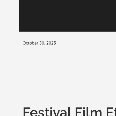
Posted
October 30, 2025
on
Festival Film E