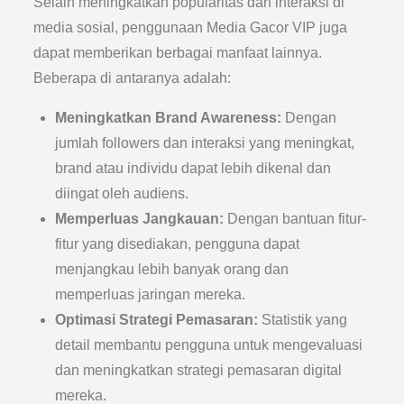
Selain meningkatkan popularitas dan interaksi di
media sosial, penggunaan Media Gacor VIP juga
dapat memberikan berbagai manfaat lainnya.
Beberapa di antaranya adalah:
Meningkatkan Brand Awareness:
Dengan
jumlah followers dan interaksi yang meningkat,
brand atau individu dapat lebih dikenal dan
diingat oleh audiens.
Memperluas Jangkauan:
Dengan bantuan fitur-
fitur yang disediakan, pengguna dapat
menjangkau lebih banyak orang dan
memperluas jaringan mereka.
Optimasi Strategi Pemasaran:
Statistik yang
detail membantu pengguna untuk mengevaluasi
dan meningkatkan strategi pemasaran digital
mereka.