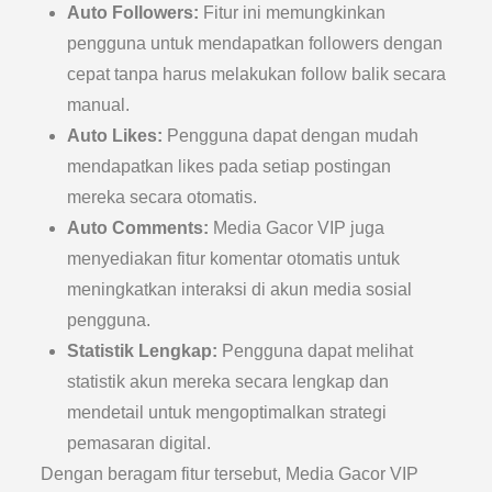
Auto Followers:
Fitur ini memungkinkan
pengguna untuk mendapatkan followers dengan
cepat tanpa harus melakukan follow balik secara
manual.
Auto Likes:
Pengguna dapat dengan mudah
mendapatkan likes pada setiap postingan
mereka secara otomatis.
Auto Comments:
Media Gacor VIP juga
menyediakan fitur komentar otomatis untuk
meningkatkan interaksi di akun media sosial
pengguna.
Statistik Lengkap:
Pengguna dapat melihat
statistik akun mereka secara lengkap dan
mendetail untuk mengoptimalkan strategi
pemasaran digital.
Dengan beragam fitur tersebut, Media Gacor VIP