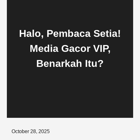
Halo, Pembaca Setia!
Media Gacor VIP,
Benarkah Itu?
Posted
October 28, 2025
on