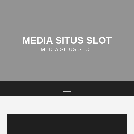
Skip
to
content
MEDIA SITUS SLOT
MEDIA SITUS SLOT