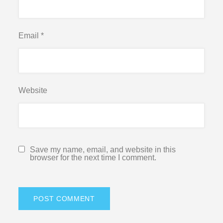
Email
*
Website
Save my name, email, and website in this
browser for the next time I comment.