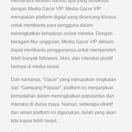
memahami terlebih dahulu apa yang dimaksud
dengan Media Gacor VIP. Media Gacor VIP
merupakan platform digital yang dirancang khusus
untuk membantu para pengguna dalam
meningkatkan kehadiran online mereka. Dengan
beragam fitur unggulan, Media Gacor VIP diklaim
dapat membantu penggunanya untuk memperoleh
lebih banyak followers, likes, dan interaksi positif
lainnya di media sosial.
Dari namanya, “Gacor” yang merupakan singkatan
dari “Gampang Popular”, platform ini menjanjikan
kemudahan dalam meningkatkan popularitas dan
interaksi di dunia maya. Namun, seberapa efektif
dan aman platform ini digunakan, itulah yang akan
kita kupas lebih lanjut.