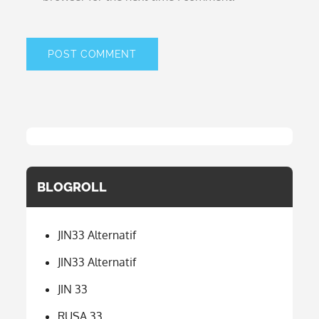
BLOGROLL
JIN33 Alternatif
JIN33 Alternatif
JIN 33
RUSA 33