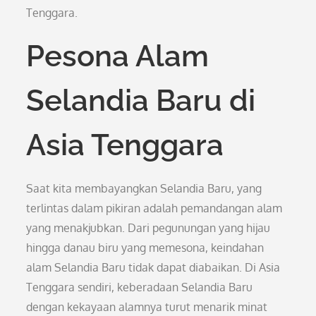
Tenggara.
Pesona Alam
Selandia Baru di
Asia Tenggara
Saat kita membayangkan Selandia Baru, yang
terlintas dalam pikiran adalah pemandangan alam
yang menakjubkan. Dari pegunungan yang hijau
hingga danau biru yang memesona, keindahan
alam Selandia Baru tidak dapat diabaikan. Di Asia
Tenggara sendiri, keberadaan Selandia Baru
dengan kekayaan alamnya turut menarik minat