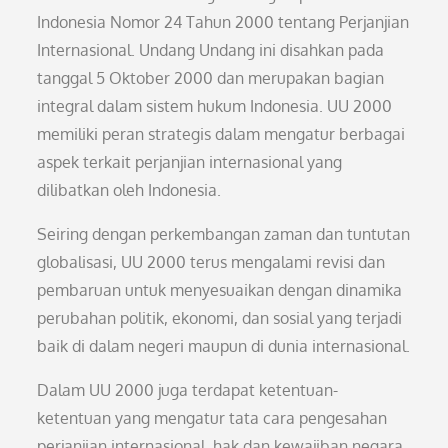
Indonesia Nomor 24 Tahun 2000 tentang Perjanjian
Internasional. Undang Undang ini disahkan pada
tanggal 5 Oktober 2000 dan merupakan bagian
integral dalam sistem hukum Indonesia. UU 2000
memiliki peran strategis dalam mengatur berbagai
aspek terkait perjanjian internasional yang
dilibatkan oleh Indonesia.
Seiring dengan perkembangan zaman dan tuntutan
globalisasi, UU 2000 terus mengalami revisi dan
pembaruan untuk menyesuaikan dengan dinamika
perubahan politik, ekonomi, dan sosial yang terjadi
baik di dalam negeri maupun di dunia internasional.
Dalam UU 2000 juga terdapat ketentuan-
ketentuan yang mengatur tata cara pengesahan
perjanjian internasional, hak dan kewajiban negara