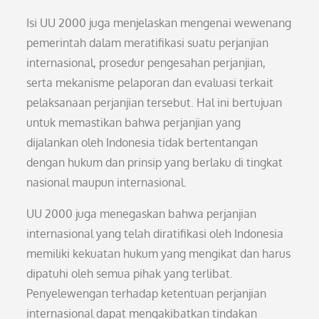
Isi UU 2000 juga menjelaskan mengenai wewenang
pemerintah dalam meratifikasi suatu perjanjian
internasional, prosedur pengesahan perjanjian,
serta mekanisme pelaporan dan evaluasi terkait
pelaksanaan perjanjian tersebut. Hal ini bertujuan
untuk memastikan bahwa perjanjian yang
dijalankan oleh Indonesia tidak bertentangan
dengan hukum dan prinsip yang berlaku di tingkat
nasional maupun internasional.
UU 2000 juga menegaskan bahwa perjanjian
internasional yang telah diratifikasi oleh Indonesia
memiliki kekuatan hukum yang mengikat dan harus
dipatuhi oleh semua pihak yang terlibat.
Penyelewengan terhadap ketentuan perjanjian
internasional dapat mengakibatkan tindakan