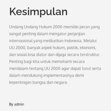
Kesimpulan
Undang Undang Hukum 2000 memiliki peran yang
sangat penting dalam mengatur perjanjian
internasional yang melibatkan Indonesia. Melalui
UU 2000, banyak aspek hukum, politik, ekonomi,
dan sosial bisa diatur dan dijaga secara terstruktur.
Penting bagi kita untuk memahami secara
mendalam tentang UU 2000 agar dapat turut serta
dalam mendukung implementasinya demi
kepentingan bangsa dan negara.
By
admin