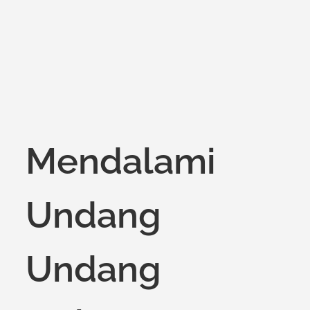
Mendalami
Undang
Undang