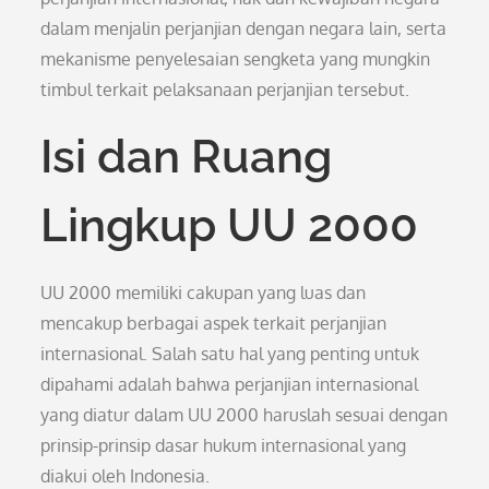
dalam menjalin perjanjian dengan negara lain, serta
mekanisme penyelesaian sengketa yang mungkin
timbul terkait pelaksanaan perjanjian tersebut.
Isi dan Ruang
Lingkup UU 2000
UU 2000 memiliki cakupan yang luas dan
mencakup berbagai aspek terkait perjanjian
internasional. Salah satu hal yang penting untuk
dipahami adalah bahwa perjanjian internasional
yang diatur dalam UU 2000 haruslah sesuai dengan
prinsip-prinsip dasar hukum internasional yang
diakui oleh Indonesia.