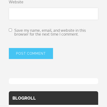
Website
Save my name, email, and website in this
browser for the next time I comment.
BLOGROLL