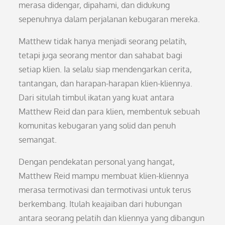
merasa didengar, dipahami, dan didukung
sepenuhnya dalam perjalanan kebugaran mereka.
Matthew tidak hanya menjadi seorang pelatih,
tetapi juga seorang mentor dan sahabat bagi
setiap klien. Ia selalu siap mendengarkan cerita,
tantangan, dan harapan-harapan klien-kliennya.
Dari situlah timbul ikatan yang kuat antara
Matthew Reid dan para klien, membentuk sebuah
komunitas kebugaran yang solid dan penuh
semangat.
Dengan pendekatan personal yang hangat,
Matthew Reid mampu membuat klien-kliennya
merasa termotivasi dan termotivasi untuk terus
berkembang. Itulah keajaiban dari hubungan
antara seorang pelatih dan kliennya yang dibangun