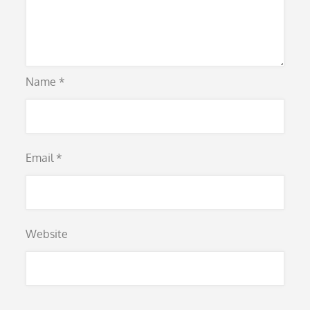
Name
*
Email
*
Website