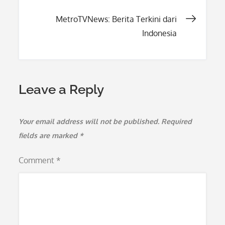
navigation
MetroTVNews: Berita Terkini dari
Indonesia
Leave a Reply
Your email address will not be published.
Required
fields are marked
*
Comment
*