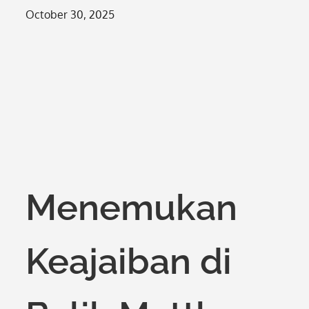
Posted
October 30, 2025
on
Menemukan
Keajaiban di