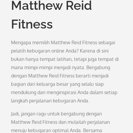
Matthew Reid
Fitness
Mengapa memilih Matthew Reid Fitness sebagai
pelatih kebugaran online Anda? Karena di sini
bukan hanya tempat latihan, tetapi juga tempat di
mana mimpi-mimpi menjadi nyata. Bergabung
dengan Matthew Reid Fitness berarti menjadi
bagian dari keluarga besar yang selalu siap
mendukung dan menginspirasi Anda dalam setiap
langkah perjalanan kebugaran Anda.
Jadi, jangan ragu untuk bergabung dengan
Matthew Reid Fitness dan mulailah perjalanan
menuju kebugaran optimal Anda. Bersama