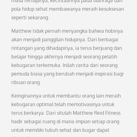
masa remajanya, kecintaannya pada olahraga dan
pola hidup sehat membawanya meraih kesuksesan
seperti sekarang.
Matthew tidak pernah menyangka bahwa hobinya
akan menjadi panggilan hidupnya. Dari berbagai
rintangan yang dihadapinya, ia terus berjuang dan
belajar hingga akhirnya menjadi seorang pelatih
kebugaran terkemuka. Inilah cerita dari seorang
pemuda biasa yang berubah menjadi inspirasi bagi
ribuan orang.
Keinginannya untuk membantu orang lain meraih
kebugaran optimal telah memotivasinya untuk
terus berkarya. Dari situlah Matthew Reid Fitness
hadir sebagai ruang di mana impian setiap orang
untuk memiliki tubuh sehat dan bugar dapat