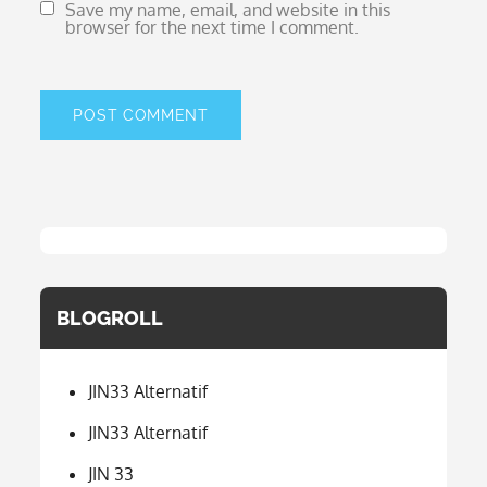
Save my name, email, and website in this
browser for the next time I comment.
BLOGROLL
JIN33 Alternatif
JIN33 Alternatif
JIN 33