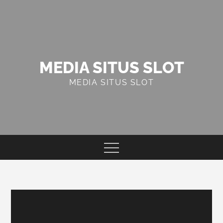
Skip
to
content
MEDIA SITUS SLOT
MEDIA SITUS SLOT