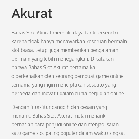
Akurat
Bahas Slot Akurat memiliki daya tarik tersendiri
karena tidak hanya menawarkan keseruan bermain
slot biasa, tetapi juga memberikan pengalaman
bermain yang lebih menegangkan. Dikatakan
bahwa Bahas Slot Akurat pertama kali
diperkenalkan oleh seorang pembuat game online
ternama yang ingin menciptakan sesuatu yang
berbeda dan inovatif dalam dunia perjudian online.
Dengan fitur-fitur canggih dan desain yang
menarik, Bahas Slot Akurat mulai menarik
perhatian para penjudi online dan menjadi salah
satu game slot paling populer dalam waktu singkat.