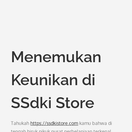
Menemukan
Keunikan di
SSdki Store
Tahukah
https://ssdkistore.com
kamu bahwa di
tengah hiruk pikuk pusat perbelanjaan terkenal,