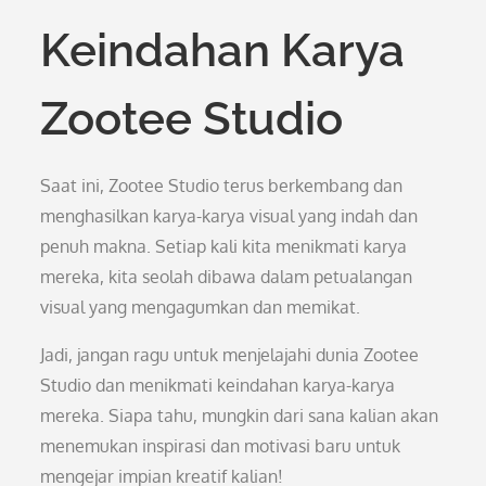
Keindahan Karya
Zootee Studio
Saat ini, Zootee Studio terus berkembang dan
menghasilkan karya-karya visual yang indah dan
penuh makna. Setiap kali kita menikmati karya
mereka, kita seolah dibawa dalam petualangan
visual yang mengagumkan dan memikat.
Jadi, jangan ragu untuk menjelajahi dunia Zootee
Studio dan menikmati keindahan karya-karya
mereka. Siapa tahu, mungkin dari sana kalian akan
menemukan inspirasi dan motivasi baru untuk
mengejar impian kreatif kalian!