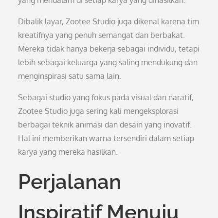
yang mendalam di setiap karya yang dihasilkan.
Dibalik layar, Zootee Studio juga dikenal karena tim
kreatifnya yang penuh semangat dan berbakat.
Mereka tidak hanya bekerja sebagai individu, tetapi
lebih sebagai keluarga yang saling mendukung dan
menginspirasi satu sama lain.
Sebagai studio yang fokus pada visual dan naratif,
Zootee Studio juga sering kali mengeksplorasi
berbagai teknik animasi dan desain yang inovatif.
Hal ini memberikan warna tersendiri dalam setiap
karya yang mereka hasilkan.
Perjalanan
Inspiratif Menuju