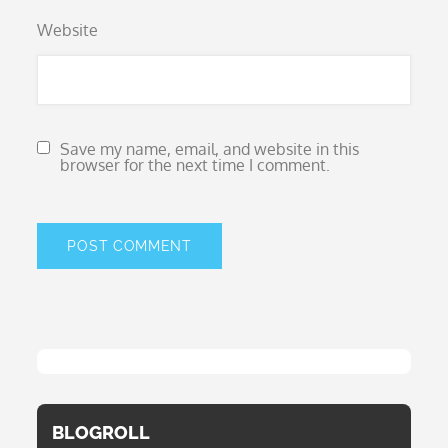
Website
Save my name, email, and website in this
browser for the next time I comment.
BLOGROLL