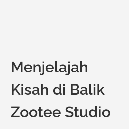
Menjelajah
Kisah di Balik
Zootee Studio