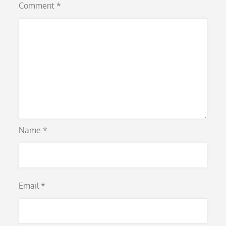
Comment
*
Name
*
Email
*