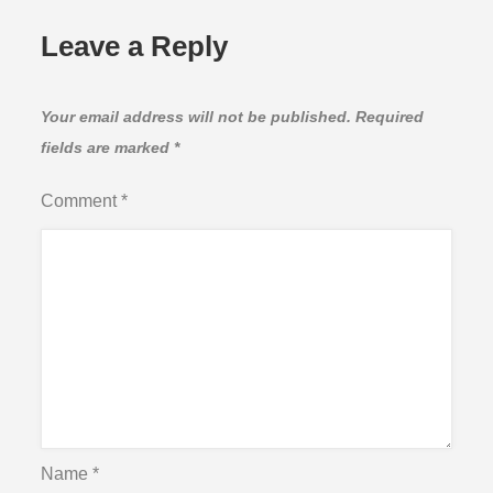
Leave a Reply
Your email address will not be published.
Required
fields are marked
*
Comment
*
Name
*