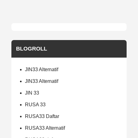
BLOGROLL
JIN33 Alternatif
JIN33 Alternatif
JIN 33
RUSA 33
RUSA33 Daftar
RUSA33 Alternatif