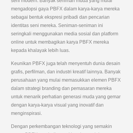
seni modern. Banyak seniman muda yang mulai
mengadopsi gaya PBFX dalam karya-karya mereka
sebagai bentuk ekspresi pribadi dan pencarian
identitas seni mereka. Seniman-seniman ini
seringkali menggunakan media sosial dan platform
online untuk membagikan karya PBFX mereka
kepada khalayak lebih luas.
Keunikan PBFX juga telah menyentuh dunia desain
grafis, perfilman, dan industri kreatif lainnya. Banyak
perusahaan yang mulai memasukkan elemen PBFX
dalam strategi branding dan pemasaran mereka
untuk menarik perhatian generasi muda yang gemar
dengan karya-karya visual yang inovatif dan
menginspirasi.
Dengan perkembangan teknologi yang semakin