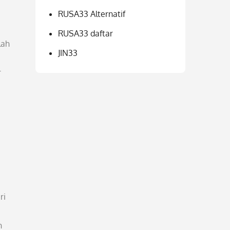
RUSA33 Alternatif
RUSA33 daftar
lah
JIN33
r
ri
h