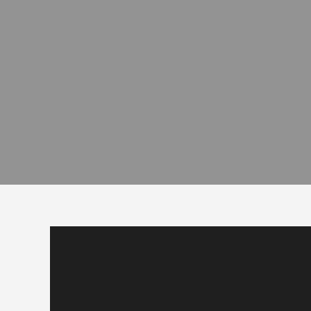
Skip
to
content