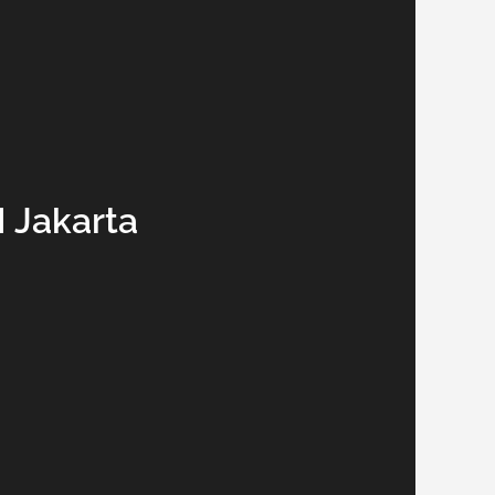
 Jakarta