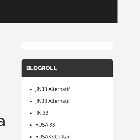
BLOGROLL
JIN33 Alternatif
JIN33 Alternatif
JIN 33
a
RUSA 33
RUSA33 Daftar