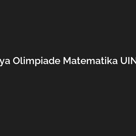
ya Olimpiade Matematika UIN