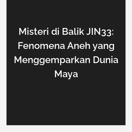
Misteri di Balik JIN33:
Fenomena Aneh yang
Menggemparkan Dunia
Maya