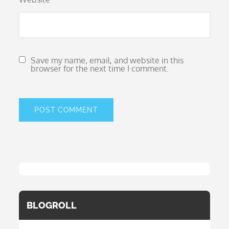
Save my name, email, and website in this
browser for the next time I comment.
BLOGROLL