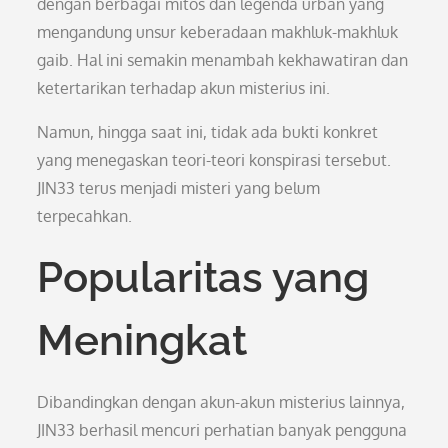
dengan berbagai mitos dan legenda urban yang
mengandung unsur keberadaan makhluk-makhluk
gaib. Hal ini semakin menambah kekhawatiran dan
ketertarikan terhadap akun misterius ini.
Namun, hingga saat ini, tidak ada bukti konkret
yang menegaskan teori-teori konspirasi tersebut.
JIN33 terus menjadi misteri yang belum
terpecahkan.
Popularitas yang
Meningkat
Dibandingkan dengan akun-akun misterius lainnya,
JIN33 berhasil mencuri perhatian banyak pengguna