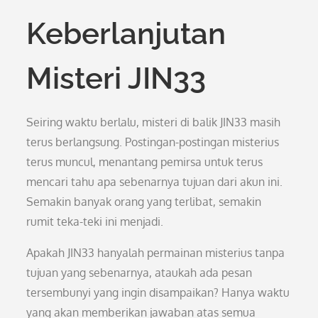
Keberlanjutan
Misteri JIN33
Seiring waktu berlalu, misteri di balik JIN33 masih
terus berlangsung. Postingan-postingan misterius
terus muncul, menantang pemirsa untuk terus
mencari tahu apa sebenarnya tujuan dari akun ini.
Semakin banyak orang yang terlibat, semakin
rumit teka-teki ini menjadi.
Apakah JIN33 hanyalah permainan misterius tanpa
tujuan yang sebenarnya, ataukah ada pesan
tersembunyi yang ingin disampaikan? Hanya waktu
yang akan memberikan jawaban atas semua