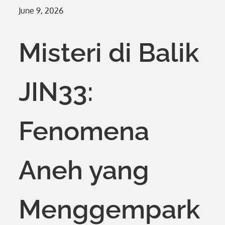
Posted
June 9, 2026
on
Misteri di Balik
JIN33:
Fenomena
Aneh yang
Menggempark