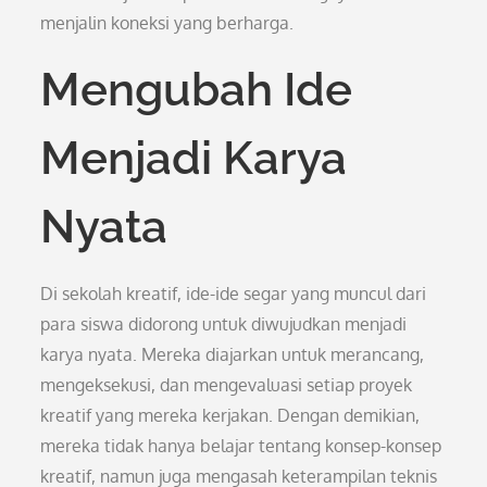
menjalin koneksi yang berharga.
Mengubah Ide
Menjadi Karya
Nyata
Di sekolah kreatif, ide-ide segar yang muncul dari
para siswa didorong untuk diwujudkan menjadi
karya nyata. Mereka diajarkan untuk merancang,
mengeksekusi, dan mengevaluasi setiap proyek
kreatif yang mereka kerjakan. Dengan demikian,
mereka tidak hanya belajar tentang konsep-konsep
kreatif, namun juga mengasah keterampilan teknis