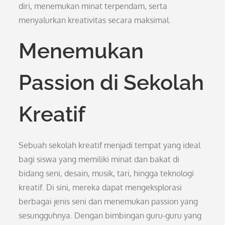
diri, menemukan minat terpendam, serta
menyalurkan kreativitas secara maksimal.
Menemukan
Passion di Sekolah
Kreatif
Sebuah sekolah kreatif menjadi tempat yang ideal
bagi siswa yang memiliki minat dan bakat di
bidang seni, desain, musik, tari, hingga teknologi
kreatif. Di sini, mereka dapat mengeksplorasi
berbagai jenis seni dan menemukan passion yang
sesungguhnya. Dengan bimbingan guru-guru yang