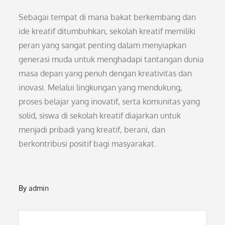
Sebagai tempat di mana bakat berkembang dan
ide kreatif ditumbuhkan, sekolah kreatif memiliki
peran yang sangat penting dalam menyiapkan
generasi muda untuk menghadapi tantangan dunia
masa depan yang penuh dengan kreativitas dan
inovasi. Melalui lingkungan yang mendukung,
proses belajar yang inovatif, serta komunitas yang
solid, siswa di sekolah kreatif diajarkan untuk
menjadi pribadi yang kreatif, berani, dan
berkontribusi positif bagi masyarakat.
By
admin