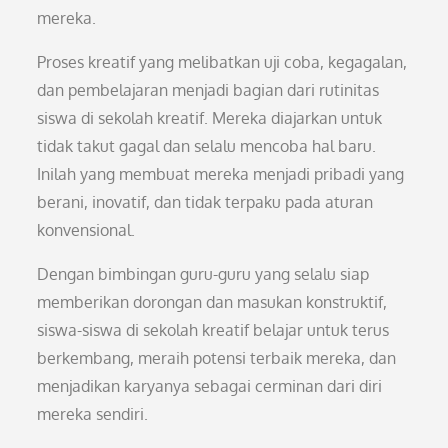
mereka.
Proses kreatif yang melibatkan uji coba, kegagalan,
dan pembelajaran menjadi bagian dari rutinitas
siswa di sekolah kreatif. Mereka diajarkan untuk
tidak takut gagal dan selalu mencoba hal baru.
Inilah yang membuat mereka menjadi pribadi yang
berani, inovatif, dan tidak terpaku pada aturan
konvensional.
Dengan bimbingan guru-guru yang selalu siap
memberikan dorongan dan masukan konstruktif,
siswa-siswa di sekolah kreatif belajar untuk terus
berkembang, meraih potensi terbaik mereka, dan
menjadikan karyanya sebagai cerminan dari diri
mereka sendiri.