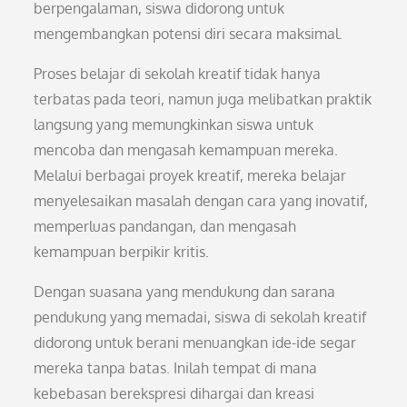
berpengalaman, siswa didorong untuk
mengembangkan potensi diri secara maksimal.
Proses belajar di sekolah kreatif tidak hanya
terbatas pada teori, namun juga melibatkan praktik
langsung yang memungkinkan siswa untuk
mencoba dan mengasah kemampuan mereka.
Melalui berbagai proyek kreatif, mereka belajar
menyelesaikan masalah dengan cara yang inovatif,
memperluas pandangan, dan mengasah
kemampuan berpikir kritis.
Dengan suasana yang mendukung dan sarana
pendukung yang memadai, siswa di sekolah kreatif
didorong untuk berani menuangkan ide-ide segar
mereka tanpa batas. Inilah tempat di mana
kebebasan berekspresi dihargai dan kreasi