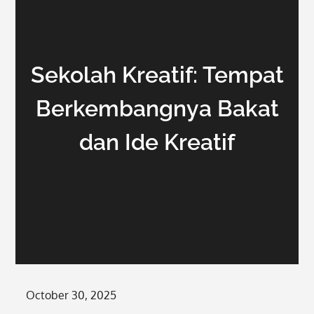
Sekolah Kreatif: Tempat
Berkembangnya Bakat
dan Ide Kreatif
Posted
October 30, 2025