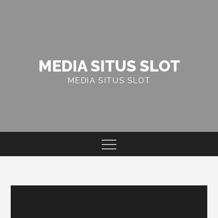
Skip
to
content
MEDIA SITUS SLOT
MEDIA SITUS SLOT