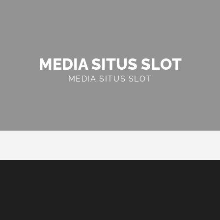
MEDIA SITUS SLOT
MEDIA SITUS SLOT