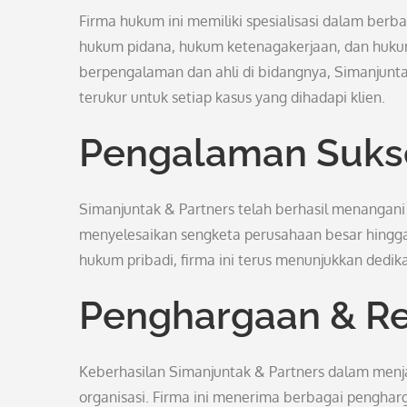
Firma hukum ini memiliki spesialisasi dalam ber
hukum pidana, hukum ketenagakerjaan, dan hukum
berpengalaman dan ahli di bidangnya, Simanjun
terukur untuk setiap kasus yang dihadapi klien.
Pengalaman Suks
Simanjuntak & Partners telah berhasil menangan
menyelesaikan sengketa perusahaan besar hingg
hukum pribadi, firma ini terus menunjukkan dedik
Penghargaan & Re
Keberhasilan Simanjuntak & Partners dalam menj
organisasi. Firma ini menerima berbagai pengharg