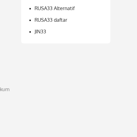
RUSA33 Alternatif
RUSA33 daftar
JIN33
ukum