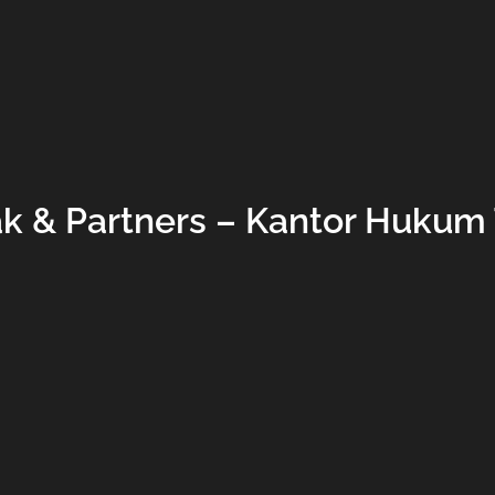
k & Partners – Kantor Huku