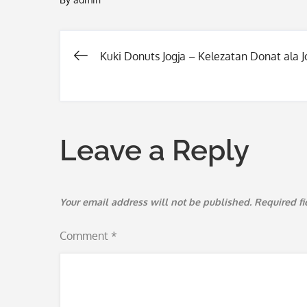
Kuki Donuts Jogja – Kelezatan Donat ala J
Post
navigation
Leave a Reply
Your email address will not be published.
Required f
Comment
*