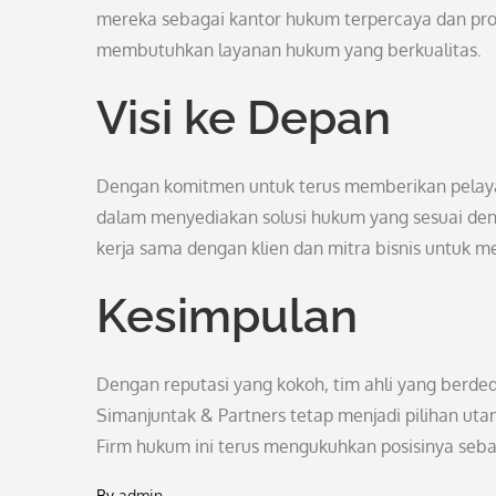
mereka sebagai kantor hukum terpercaya dan prof
membutuhkan layanan hukum yang berkualitas.
Visi ke Depan
Dengan komitmen untuk terus memberikan pelayan
dalam menyediakan solusi hukum yang sesuai den
kerja sama dengan klien dan mitra bisnis untuk 
Kesimpulan
Dengan reputasi yang kokoh, tim ahli yang berde
Simanjuntak & Partners tetap menjadi pilihan u
Firm hukum ini terus mengukuhkan posisinya seba
By
admin