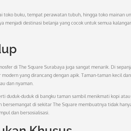
i toko buku, tempat perawatan tubuh, hingga toko mainan u
a menjadi destinasi belanja yang cocok untuk semua kalanga
dup
osfer di The Square Surabaya juga sangat menarik. Di sepan
ur modern yang dirancang dengan apik. Taman-taman kecil dan
jau dan nyaman.
erti duduk-duduk di bangku taman sambil menikmati kopi atau
an bersemangat di sekitar The Square membuatnya tidak hany
pul dan bersosialisasi.
jukan Khusus