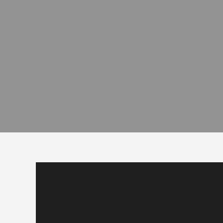
Skip
to
content