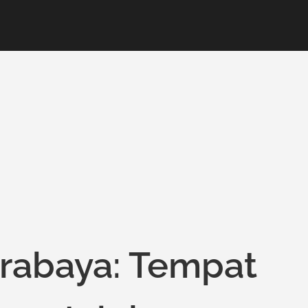
rabaya: Tempat