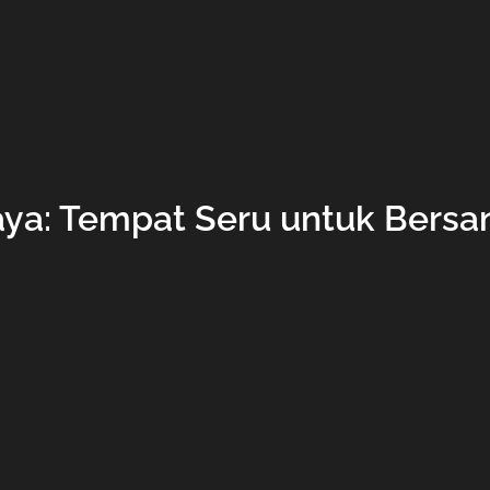
ya: Tempat Seru untuk Bersan