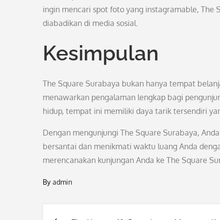
ingin mencari spot foto yang instagramable, The 
diabadikan di media sosial.
Kesimpulan
The Square Surabaya bukan hanya tempat belanja 
menawarkan pengalaman lengkap bagi pengunjung
hidup, tempat ini memiliki daya tarik tersendiri ya
Dengan mengunjungi The Square Surabaya, Anda 
bersantai dan menikmati waktu luang Anda dengan
merencanakan kunjungan Anda ke The Square Sur
By
admin