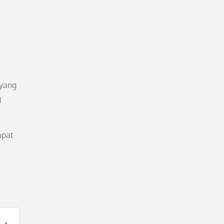
 yang
g
apat