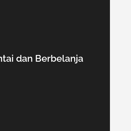
tai dan Berbelanja