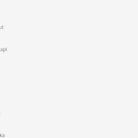
ut
tapi
n
ika