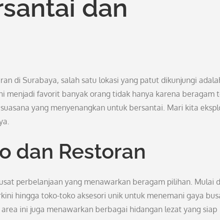
rsantai dan
ran di Surabaya, salah satu lokasi yang patut dikunjungi adal
i menjadi favorit banyak orang tidak hanya karena beragam 
 suasana yang menyenangkan untuk bersantai. Mari kita ekspl
ya.
o dan Restoran
usat perbelanjaan yang menawarkan beragam pilihan. Mulai d
rkini hingga toko-toko aksesori unik untuk menemani gaya bu
ar area ini juga menawarkan berbagai hidangan lezat yang siap