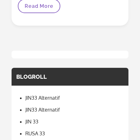
Rahasia
Read More
Di
Balik
Keberhasilan
Permainan
Slot
Yang
Harus
Kamu
Ketahui
BLOGROLL
JIN33 Alternatif
JIN33 Alternatif
JIN 33
RUSA 33