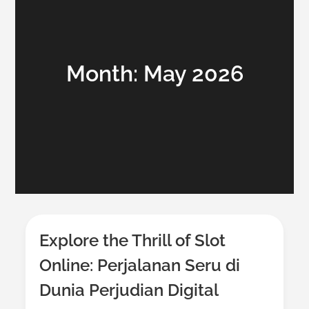
Month:
May 2026
Explore the Thrill of Slot
Online: Perjalanan Seru di
Dunia Perjudian Digital