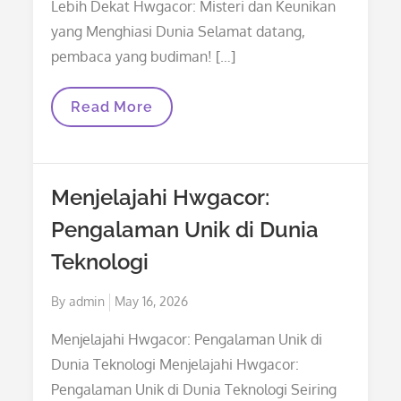
Lebih Dekat Hwgacor: Misteri dan Keunikan
yang Menghiasi Dunia Selamat datang,
pembaca yang budiman! […]
Mengenal
Read More
Lebih
Dekat
Hwgacor:
Misteri
Dan
Menjelajahi Hwgacor:
Keunikan
Yang
Pengalaman Unik di Dunia
Menghiasi
Dunia
Teknologi
Posted
By
admin
May 16, 2026
on
Menjelajahi Hwgacor: Pengalaman Unik di
Dunia Teknologi Menjelajahi Hwgacor:
Pengalaman Unik di Dunia Teknologi Seiring