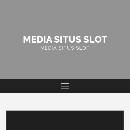
Skip
to
content
MEDIA SITUS SLOT
MEDIA SITUS SLOT