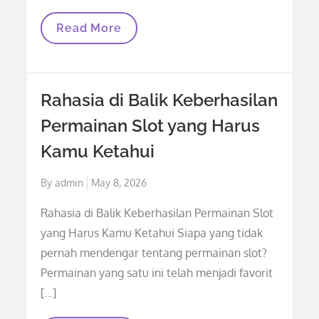
Situs
Read More
Slot
Online:
Menangkan
Jackpot
Besar
Rahasia di Balik Keberhasilan
Dan
Nikmati
Permainan Slot yang Harus
Sensasi
Bermain
Kamu Ketahui
Posted
By
admin
May 8, 2026
on
Rahasia di Balik Keberhasilan Permainan Slot
yang Harus Kamu Ketahui Siapa yang tidak
pernah mendengar tentang permainan slot?
Permainan yang satu ini telah menjadi favorit
[…]