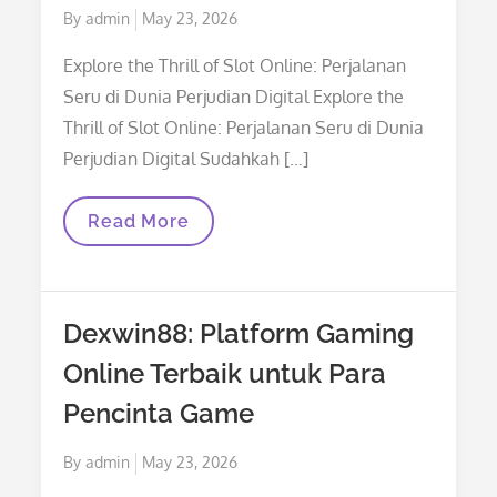
Posted
By
admin
May 23, 2026
on
Explore the Thrill of Slot Online: Perjalanan
Seru di Dunia Perjudian Digital Explore the
Thrill of Slot Online: Perjalanan Seru di Dunia
Perjudian Digital Sudahkah […]
Explore
Read More
The
Thrill
Of
Slot
Online:
Dexwin88: Platform Gaming
Perjalanan
Seru
Online Terbaik untuk Para
Di
Dunia
Pencinta Game
Perjudian
Digital
Posted
By
admin
May 23, 2026
on