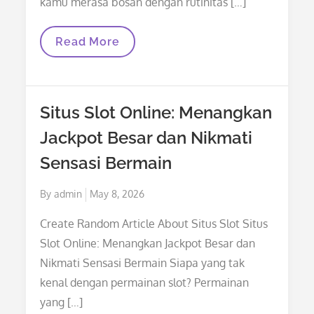
kamu merasa bosan dengan rutinitas […]
Menjadi
Read More
Ahli
Dalam
Dunia
Slot
Game
Situs Slot Online: Menangkan
Jackpot Besar dan Nikmati
Sensasi Bermain
Posted
By
admin
May 8, 2026
on
Create Random Article About Situs Slot Situs
Slot Online: Menangkan Jackpot Besar dan
Nikmati Sensasi Bermain Siapa yang tak
kenal dengan permainan slot? Permainan
yang […]