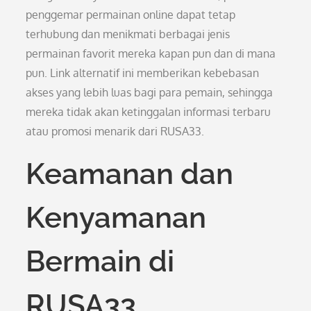
penggemar permainan online dapat tetap
terhubung dan menikmati berbagai jenis
permainan favorit mereka kapan pun dan di mana
pun. Link alternatif ini memberikan kebebasan
akses yang lebih luas bagi para pemain, sehingga
mereka tidak akan ketinggalan informasi terbaru
atau promosi menarik dari RUSA33.
Keamanan dan
Kenyamanan
Bermain di
RUSA33