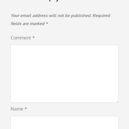
Your email address will not be published.
Required
fields are marked
*
Comment
*
Name
*