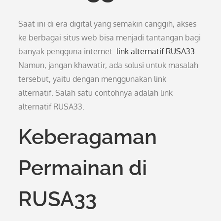
Saat ini di era digital yang semakin canggih, akses
ke berbagai situs web bisa menjadi tantangan bagi
banyak pengguna internet.
link alternatif RUSA33
Namun, jangan khawatir, ada solusi untuk masalah
tersebut, yaitu dengan menggunakan link
alternatif. Salah satu contohnya adalah link
alternatif RUSA33.
Keberagaman
Permainan di
RUSA33