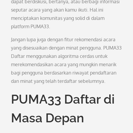
dapat berdiskusi, bertanya, atau berbagi informasi
seputar acara yang akan kamu ikuti. Hal ini
menciptakan komunitas yang solid di dalam
platform PUMA33.
Jangan lupa juga dengan fitur rekomendasi acara
yang disesuaikan dengan minat pengguna. PUMA33
Daftar menggunakan algoritma cerdas untuk
merekomendasikan acara yang mungkin menarik
bagi pengguna berdasarkan riwayat pendaftaran
dan minat yang telah terdaftar sebelumnya.
PUMA33 Daftar di
Masa Depan