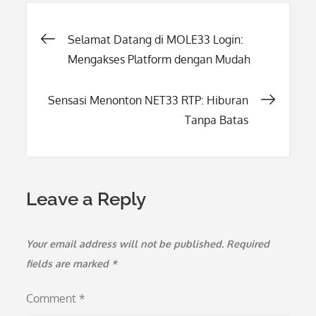
Post
Selamat Datang di MOLE33 Login:
Mengakses Platform dengan Mudah
navigation
Sensasi Menonton NET33 RTP: Hiburan
Tanpa Batas
Leave a Reply
Your email address will not be published.
Required
fields are marked
*
Comment
*