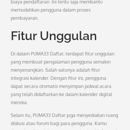
biaya pendaftaran. Ini tentu saja membantu
memudahkan pengguna dalam proses
pembayaran.
Fitur Unggulan
Di dalam PUMA33 Daftar, terdapat fitur unggulan
yang membuat pengalaman pengguna semakin
menyenangkan. Salah satunya adalah fitur
integrasi kalender. Dengan fitur ini, pengguna
dapat secara otomatis menyimpan jadwal acara
yang telah didaftarkan ke dalam kalender digital
mereka.
Selain itu, PUMA33 Daftar juga menyediakan ruang
diskusi atau forum bagi para pengguna. Kamu