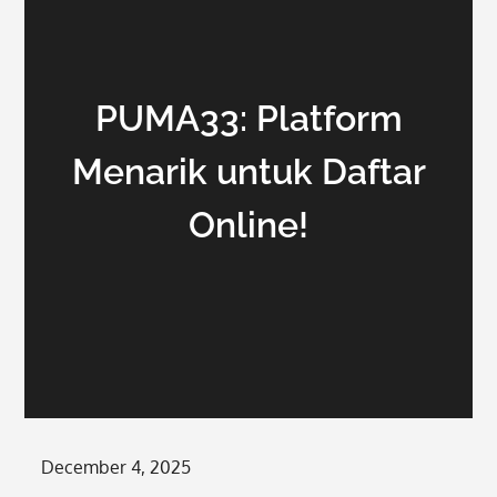
PUMA33: Platform
Menarik untuk Daftar
Online!
Posted
December 4, 2025