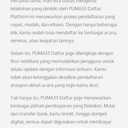
Pertama-tama, mari kita bahas mengenai
kelebihan yang dimiliki oleh PUMA33 Daftar.
Platform ini menawarkan proses pendaftaran yang
cepat, mudah, dan efisien. Dengan hanya beberapa
klik, kamu sudah bisa mendaftar ke berbagai acara,
seminar, atau kegiatan lainnya.
Selain itu, PUMA33 Daftar juga dilengkapi dengan
fitur notifikasi yang memudahkan pengguna untuk
selalu update dengan informasi terbaru. Kamu
tidak akan ketinggalan deadline pendaftaran
ataupun detail acara yang ingin kamu ikuti.
Tak hanya itu, PUMA33 Daftar juga menawarkan
berbagai pilihan pembayaran yang fleksibel. Mulai
dari transfer bank, kartu kredit, hingga dompet
digital, semua dapat digunakan untuk membayar