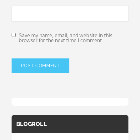
Save my name, email, and website in this
browser for the next time I comment.
BLOGROLL