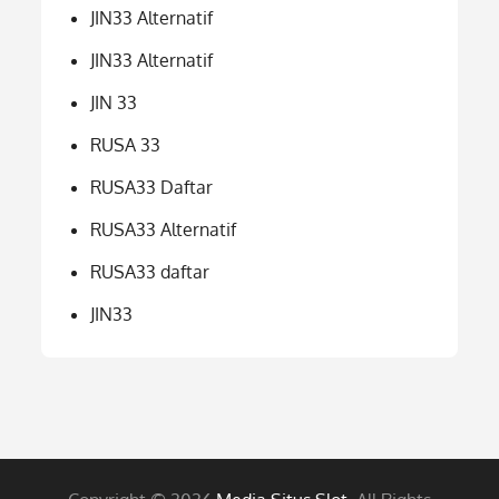
JIN33 Alternatif
JIN33 Alternatif
JIN 33
RUSA 33
RUSA33 Daftar
RUSA33 Alternatif
RUSA33 daftar
JIN33