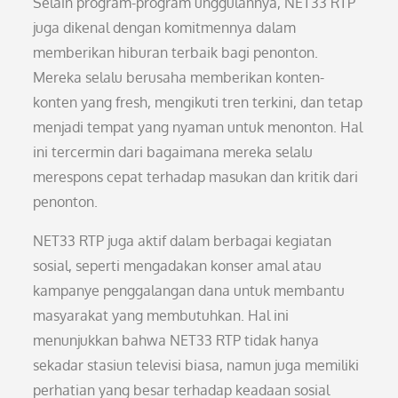
Selain program-program unggulannya, NET33 RTP
juga dikenal dengan komitmennya dalam
memberikan hiburan terbaik bagi penonton.
Mereka selalu berusaha memberikan konten-
konten yang fresh, mengikuti tren terkini, dan tetap
menjadi tempat yang nyaman untuk menonton. Hal
ini tercermin dari bagaimana mereka selalu
merespons cepat terhadap masukan dan kritik dari
penonton.
NET33 RTP juga aktif dalam berbagai kegiatan
sosial, seperti mengadakan konser amal atau
kampanye penggalangan dana untuk membantu
masyarakat yang membutuhkan. Hal ini
menunjukkan bahwa NET33 RTP tidak hanya
sekadar stasiun televisi biasa, namun juga memiliki
perhatian yang besar terhadap keadaan sosial