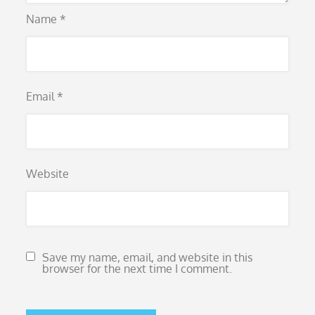
Name
*
Email
*
Website
Save my name, email, and website in this
browser for the next time I comment.