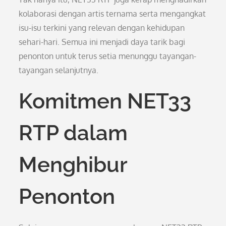
kolaborasi dengan artis ternama serta mengangkat
isu-isu terkini yang relevan dengan kehidupan
sehari-hari. Semua ini menjadi daya tarik bagi
penonton untuk terus setia menunggu tayangan-
tayangan selanjutnya.
Komitmen NET33
RTP dalam
Menghibur
Penonton