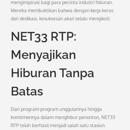
menginspirasi bagi para pecinta industri hiburan.
Mereka membuktikan bahwa dengan kerja keras
dan dedikasi, kesuksesan akan selalu mengikuti.
NET33 RTP:
Menyajikan
Hiburan Tanpa
Batas
Dari program-program unggulannya hingga
komitmennya dalam menghibur penonton, NET33
RTP telah berhasil menjadi salah satu stasiun